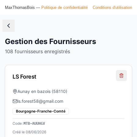
MaxThomasBois —
Politique de confidentialité
Conditions d'utilisation
Gestion des Fournisseurs
108
fournisseur
s
enregistré
s
LS Forest
Aunay en bazois
(
58110
)
ls.forest58@gmail.com
Bourgogne-Franche-Comté
Code:
MTB-AUUHGV
Créé le
08/06/2026